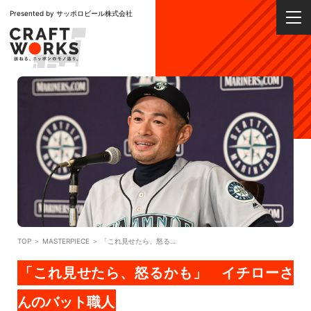
Presented by サッポロビール株式会社
TOP
MASTERPIECE
「これ見せたら、怒るかも」 イチローさんのバット職人
「これ見せたら、怒るかも」 イチローさ
んのバット職人