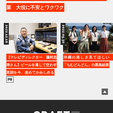
菜 大役に不安とワクワク
2022.12.16
2022.05.30
【テレビディレクター 藤村忠
沖縄の美しさ見てほし
寿さん】ビールを通して交わす
「ちむどんどん」の黒島結菜
笑顔を今、改めてかみしめる
PR